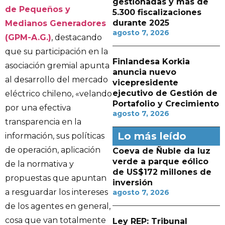
gestionadas y más de
de Pequeños y
5.300 fiscalizaciones
durante 2025
Medianos Generadores
agosto 7, 2026
(GPM-A.G.)
, destacando
que su participación en la
Finlandesa Korkia
asociación gremial apunta
anuncia nuevo
al desarrollo del mercado
vicepresidente
ejecutivo de Gestión de
eléctrico chileno, «velando
Portafolio y Crecimiento
por una efectiva
agosto 7, 2026
transparencia en la
Lo más leído
información, sus políticas
de operación, aplicación
Coeva de Ñuble da luz
verde a parque eólico
de la normativa y
de US$172 millones de
propuestas que apuntan
inversión
a resguardar los intereses
agosto 7, 2026
de los agentes en general,
cosa que van totalmente
Ley REP: Tribunal