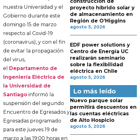
construcción de
nuestra Universidad y el
proyecto híbrido solar y
de almacenamiento en
Gobierno durante este
Región de O’Higgins
domingo 15 de marzo
agosto 5, 2026
respecto al Covid-19
(coronavirus), y con el fin
EDF power solutions y
de evitar la propagación
Centro de Energía UC
realizarán seminario
del virus,
sobre la flexibilidad
el
Departamento de
eléctrica en Chile
Ingeniería Eléctrica de
agosto 5, 2026
la Universidad de
Lo más leído
Santiago
informó la
Nuevo parque solar
suspensión del segundo
permitirá descuentos en
Encuentro de Egresados y
las cuentas eléctricas
de Alto Hospicio
Egresadas programado
agosto 5, 2026
para este jueves 19 de
marzo a las 19:00 horas en