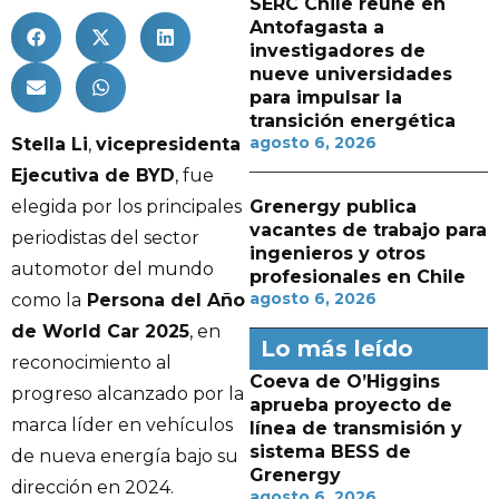
SERC Chile reúne en
Antofagasta a
investigadores de
nueve universidades
para impulsar la
transición energética
agosto 6, 2026
Stella Li
,
vicepresidenta
Ejecutiva de BYD
, fue
elegida por los principales
Grenergy publica
vacantes de trabajo para
periodistas del sector
ingenieros y otros
automotor del mundo
profesionales en Chile
agosto 6, 2026
como la
Persona del Año
de World Car 2025
, en
Lo más leído
reconocimiento al
Coeva de O’Higgins
progreso alcanzado por la
aprueba proyecto de
marca líder en vehículos
línea de transmisión y
sistema BESS de
de nueva energía bajo su
Grenergy
dirección en 2024.
agosto 6, 2026