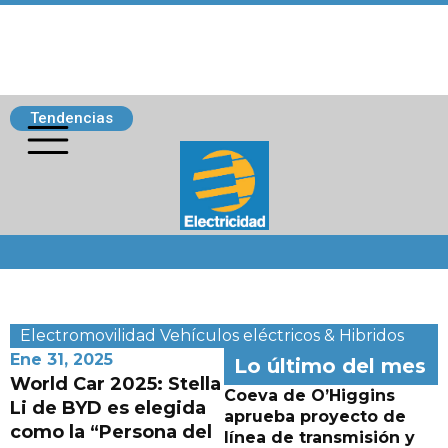
Tendencias
Siguenos
Electromovilidad
Vehículos eléctricos & Hibridos
Ene 31, 2025
Lo último del mes
World Car 2025: Stella
Coeva de O’Higgins
Li de BYD es elegida
aprueba proyecto de
como la “Persona del
línea de transmisión y