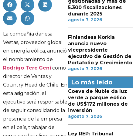
gestionadas y más de
5.300 fiscalizaciones
durante 2025
agosto 7, 2026
La compañía danesa
Finlandesa Korkia
Vestas, proveedor global
anuncia nuevo
vicepresidente
en energía eólica, anunció
ejecutivo de Gestión de
el nombramiento de
Portafolio y Crecimiento
Rodrigo Terc Geni
como
agosto 7, 2026
director de Ventas y
Lo más leído
Country Head de Chile. En
Coeva de Ñuble da luz
esta asignación, el
verde a parque eólico
ejecutivo será responsable
de US$172 millones de
de seguir consolidando la
inversión
agosto 7, 2026
presencia de la empresa
en el país, trabajar de
Ley REP: Tribunal
cerca con los clientes para