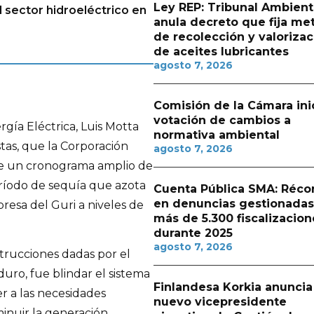
Ley REP: Tribunal Ambient
l sector hidroeléctrico en
anula decreto que fija me
de recolección y valorizac
de aceites lubricantes
agosto 7, 2026
Comisión de la Cámara ini
votación de cambios a
rgía Eléctrica, Luis Motta
normativa ambiental
tas, que la Corporación
agosto 7, 2026
ne un cronograma amplio de
eríodo de sequía que azota
Cuenta Pública SMA: Réco
en denuncias gestionadas
resa del Guri a niveles de
más de 5.300 fiscalizacion
durante 2025
agosto 7, 2026
strucciones dadas por el
uro, fue blindar el sistema
Finlandesa Korkia anuncia
r a las necesidades
nuevo vicepresidente
minuir la generación