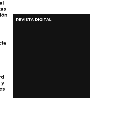
al
tas
ión
REVISTA DIGITAL
cia
rd
 y
es