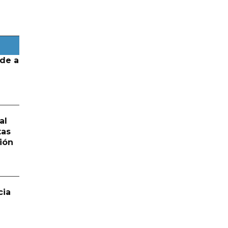
de a
al
tas
ión
cia