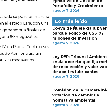
ejecutivo de Gestión de
Portafolio y Crecimiento
agosto 7, 2026
 pasada se puso en marcha
Lo más leído
n el estado Lara, con una
Coeva de Ñuble da luz ver
o generador a finales de
parque eólico de US$172
gar a 90 megavatios.
millones de inversión
agosto 7, 2026
y IV en Planta Centro esos
es de Abril entrará un
Ley REP: Tribunal Ambient
r 600 megavatios.
anula decreto que fija me
de recolección y valorizac
de aceites lubricantes
agosto 7, 2026
Comisión de la Cámara ini
votación de cambios a
normativa ambiental
agosto 7, 2026