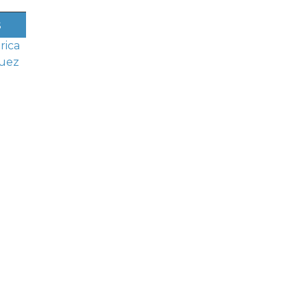
s
rica
uez