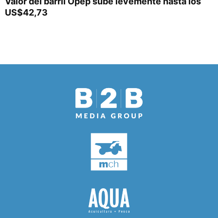
Valor del barril Opep sube levemente hasta los
US$42,73