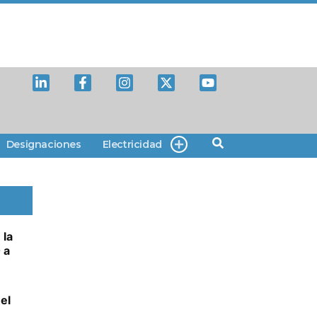
Designaciones
Electricidad
 la
 a
el