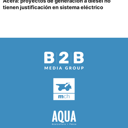
Acera: proyectos de generación a diésel no
tienen justificación en sistema eléctrico