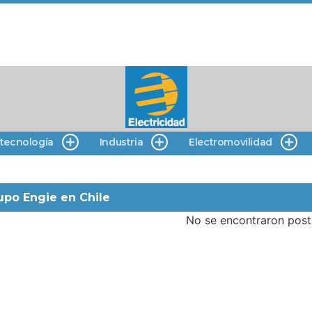
 tecnología
Industria
Electromovilidad
upo Engie en Chile
No se encontraron post