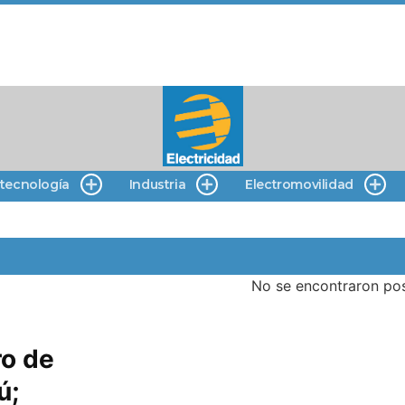
 tecnología
Industria
Electromovilidad
No se encontraron pos
ro de
ú;