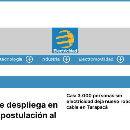
 tecnología
Industria
Electromovilidad
Casi 3.000 personas sin
electricidad deja nuevo rob
se despliega en
cable en Tarapacá
 postulación al