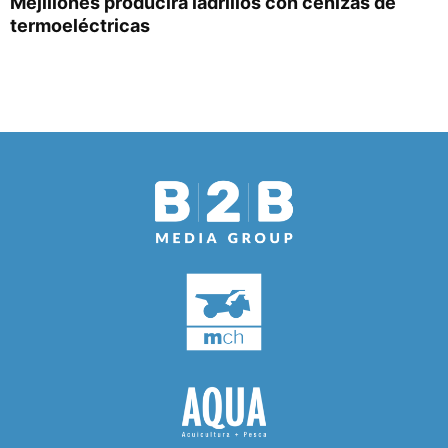
Mejillones producirá ladrillos con cenizas de
termoeléctricas