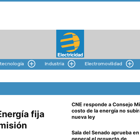
 tecnología
Industria
Electromovilidad
CNE responde a Consejo Mi
costo de la energía no subir
nergía fija
nueva ley
misión
Sala del Senado aprueba en
general el proyecto de