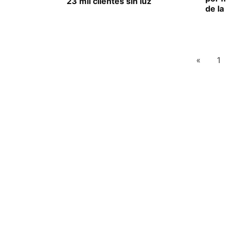
23 mil clientes sin luz
de l
«
1