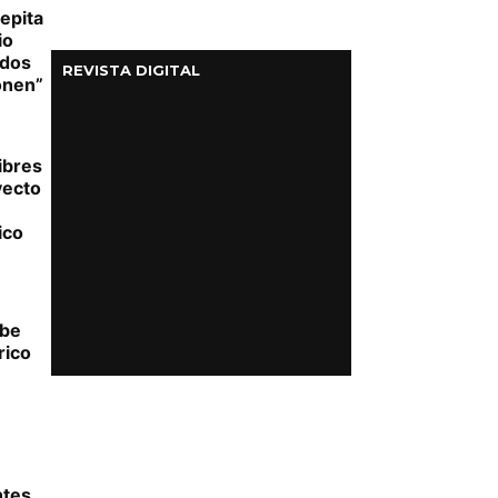
epita
io
ados
REVISTA DIGITAL
onen”
ibres
yecto
ico
íbe
rico
ntes