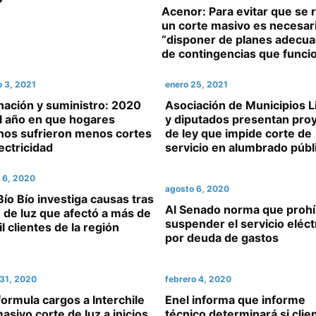
Acenor: Para evitar que se r
un corte masivo es necesar
“disponer de planes adecu
de contingencias que funci
o 3, 2021
enero 25, 2021
nación y suministro: 2020
Asociación de Municipios L
l año en que hogares
y diputados presentan pro
enos sufrieron menos cortes
de ley que impide corte de
ectricidad
servicio en alumbrado públ
 6, 2020
agosto 6, 2020
ío Bío investiga causas tras
Al Senado norma que proh
 de luz que afectó a más de
suspender el servicio eléct
l clientes de la región
por deuda de gastos
31, 2020
febrero 4, 2020
ormula cargos a Interchile
Enel informa que informe
asivo corte de luz a inicios
técnico determinará si clie