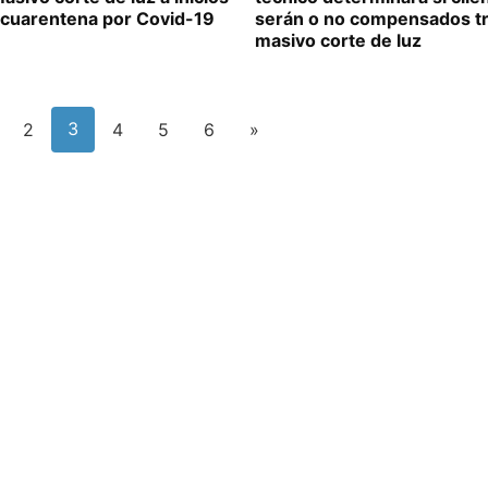
a cuarentena por Covid-19
serán o no compensados t
masivo corte de luz
3
2
4
5
6
»