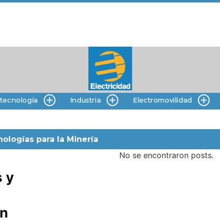
 tecnología
Industria
Electromovilidad
ologías para la Minería
No se encontraron posts.
 y
en