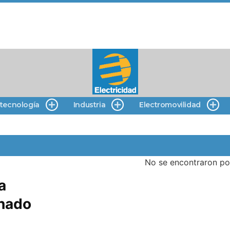
 tecnología
Industria
Electromovilidad
No se encontraron po
a
onado