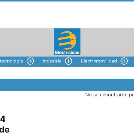
 tecnología
Industria
Electromovilidad
No se encontraron po
24
 de