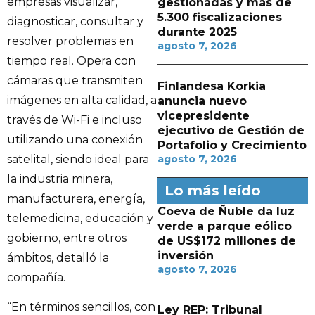
empresas visualizar,
gestionadas y más de
5.300 fiscalizaciones
diagnosticar, consultar y
durante 2025
resolver problemas en
agosto 7, 2026
tiempo real. Opera con
cámaras que transmiten
Finlandesa Korkia
imágenes en alta calidad, a
anuncia nuevo
vicepresidente
través de Wi-Fi e incluso
ejecutivo de Gestión de
utilizando una conexión
Portafolio y Crecimiento
satelital, siendo ideal para
agosto 7, 2026
la industria minera,
Lo más leído
manufacturera, energía,
Coeva de Ñuble da luz
telemedicina, educación y
verde a parque eólico
gobierno, entre otros
de US$172 millones de
inversión
ámbitos, detalló la
agosto 7, 2026
compañía.
“En términos sencillos, con
Ley REP: Tribunal