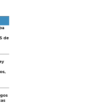
ba
S de
ey
os,
rgos
cas