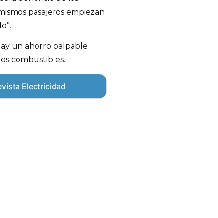
 mismos pasajeros empiezan
o”.
hay un ahorro palpable
ros combustibles.
vista Electricidad