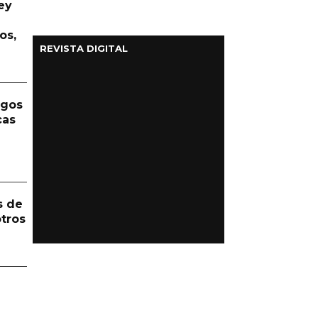
ey
os,
REVISTA DIGITAL
rgos
cas
s de
otros