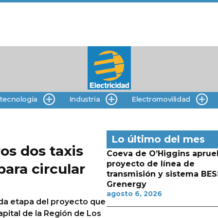
 tecnología
Industria
Electromovilidad
Lo último del mes
os dos taxis
Coeva de O’Higgins aprue
proyecto de línea de
para circular
transmisión y sistema BES
Grenergy
agosto 6, 2026
nda etapa del proyecto que
apital de la Región de Los