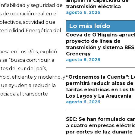
ampliar la capacidad de
fiabilidad y seguridad de
transmisión eléctrica
agosto 6, 2026
s de operación real en el
olectivos, actividad que
Lo más leído
tenibilidad Energética del
Coeva de O’Higgins aprue
proyecto de línea de
transmisión y sistema BES
esa en Los Ríos, explicó
Grenergy
agosto 6, 2026
 se “busca contribuir a
tes del sur del país,
“Ordenemos la Cuenta”: L
pio, eficiente y moderno, y
permitirá reducir alzas de
que ayuden a reducir la
tarifas eléctricas en Los Rí
ociada al transporte
Los Lagos y La Araucanía
agosto 6, 2026
SEC: Se han formulado ca
a cuatro empresas eléctri
por cortes de luz durante