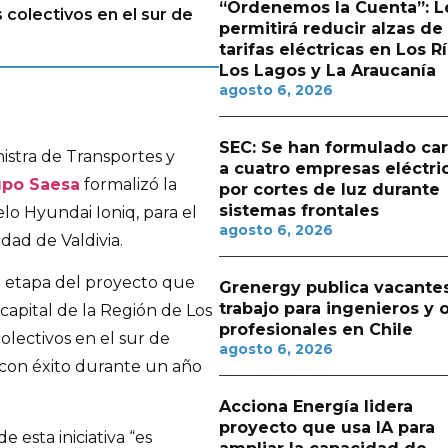
“Ordenemos la Cuenta”: L
 colectivos en el sur de
permitirá reducir alzas de
tarifas eléctricas en Los Rí
Los Lagos y La Araucanía
agosto 6, 2026
SEC: Se han formulado ca
istra de Transportes y
a cuatro empresas eléctri
upo Saesa
formalizó la
por cortes de luz durante
sistemas frontales
lo Hyundai Ioniq, para el
agosto 6, 2026
dad de Valdivia.
da etapa del proyecto que
Grenergy publica vacante
trabajo para ingenieros y 
capital de la Región de Los
profesionales en Chile
olectivos en el sur de
agosto 6, 2026
ó con éxito durante un año
Acciona Energía lidera
proyecto que usa IA para
e esta iniciativa “es