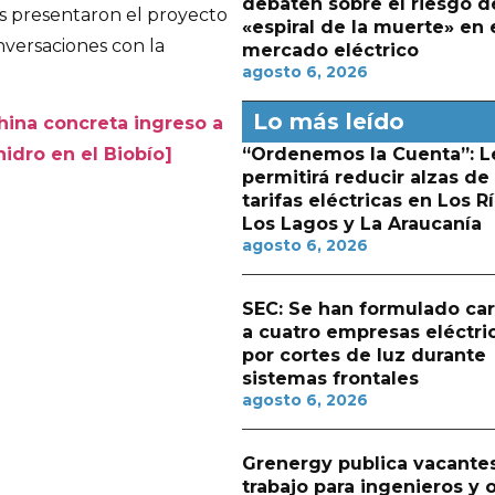
debaten sobre el riesgo d
es presentaron el proyecto
«espiral de la muerte» en 
versaciones con la
mercado eléctrico
agosto 6, 2026
Lo más leído
hina concreta ingreso a
“Ordenemos la Cuenta”: L
idro en el Biobío]
permitirá reducir alzas de
tarifas eléctricas en Los Rí
Los Lagos y La Araucanía
agosto 6, 2026
SEC: Se han formulado ca
a cuatro empresas eléctri
por cortes de luz durante
sistemas frontales
agosto 6, 2026
Grenergy publica vacante
trabajo para ingenieros y 