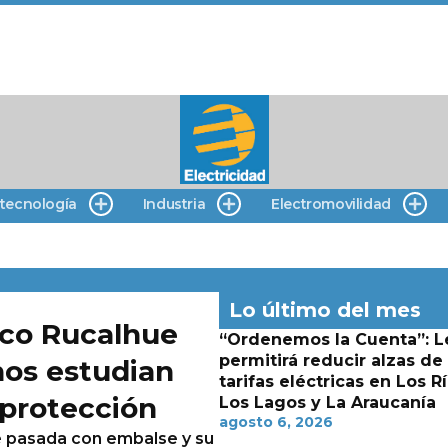
 tecnología
Industria
Electromovilidad
Lo último del mes
ico Rucalhue
“Ordenemos la Cuenta”: L
permitirá reducir alzas de
inos estudian
tarifas eléctricas en Los Rí
 protección
Los Lagos y La Araucanía
agosto 6, 2026
de pasada con embalse y su