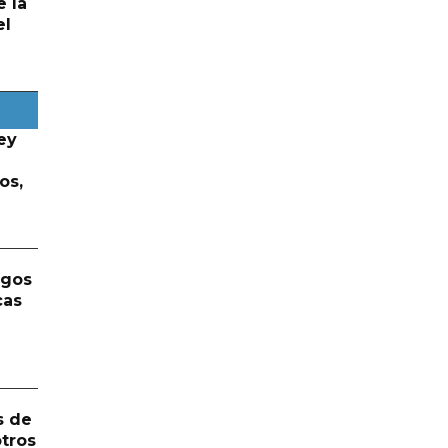
e la
el
ey
os,
rgos
cas
s de
otros