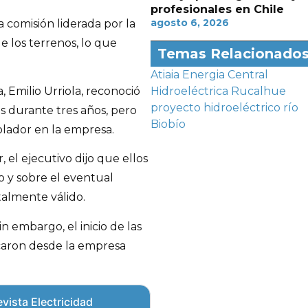
profesionales en Chile
agosto 6, 2026
 comisión liderada por la
 los terrenos, lo que
Temas Relacionado
Atiaia Energia
Central
, Emilio Urriola, reconoció
Hidroeléctrica Rucalhue
proyecto hidroeléctrico
río
 durante tres años, pero
Biobío
olador en la empresa.
 el ejecutivo dijo que ellos
o y sobre el eventual
talmente válido.
n embargo, el inicio de las
icaron desde la empresa
vista Electricidad