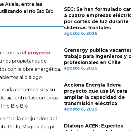
a Atiaia, entre las
SEC: Se han formulado ca
ilizando el río Bío Bío.
a cuatro empresas eléctri
por cortes de luz durante
sistemas frontales
agosto 6, 2026
Grenergy publica vacante
ón contra el
proyecto
trabajo para ingenieros y 
unos propietarios de
profesionales en Chile
agosto 6, 2026
os con la obra energética.
biertos al diálogo.
Acciona Energía lidera
 pasada con embalse y su
proyecto que usa IA para
ampliar la capacidad de
 Atiaia, entre las comunas
transmisión eléctrica
 río Bío Bío.
agosto 6, 2026
 entre la conjunción del
Dialogo ACEN: Expertos
nte Piulo, Magina Zegpi