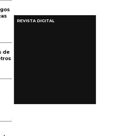
rgos
cas
REVISTA DIGITAL
s de
otros