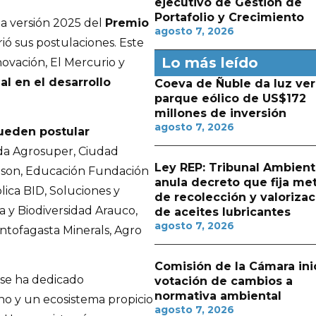
ejecutivo de Gestión de
Portafolio y Crecimiento
 la versión 2025 del
Premio
agosto 7, 2026
ió sus postulaciones. Este
Lo más leído
ovación, El Mercurio y
al en el desarrollo
Coeva de Ñuble da luz ver
parque eólico de US$172
millones de inversión
agosto 7, 2026
pueden postular
ada Agrosuper, Ciudad
Ley REP: Tribunal Ambient
nson, Educación Fundación
anula decreto que fija me
lica BID, Soluciones y
de recolección y valorizac
ca y Biodiversidad Arauco,
de aceites lubricantes
agosto 7, 2026
ntofagasta Minerals, Agro
Comisión de la Cámara ini
 se ha dedicado
votación de cambios a
normativa ambiental
o y un ecosistema propicio
agosto 7, 2026