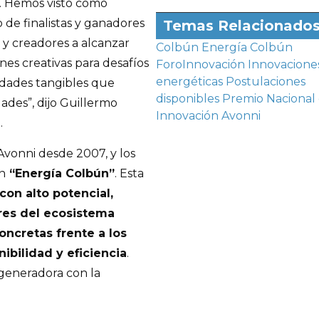
o. Hemos visto cómo
to de finalistas y ganadores
Temas Relacionado
s y creadores a alcanzar
Colbún
Energía Colbún
nes creativas para desafíos
ForoInnovación
Innovacione
energéticas
Postulaciones
idades tangibles que
disponibles
Premio Nacional
des”, dijo Guillermo
Innovación Avonni
n
.
vonni desde 2007, y los
n
“Energía Colbún”
. Esta
 con alto potencial,
res del ecosistema
ncretas frente a los
ibilidad y eficiencia
.
generadora con la