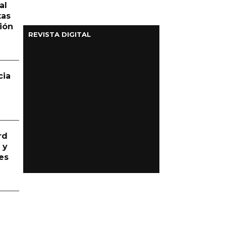
al
tas
ión
REVISTA DIGITAL
cia
rd
 y
es