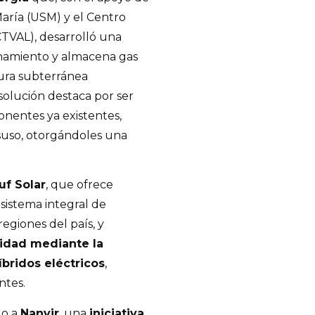
María (USM) y el Centro
CTVAL), desarrolló una
onamiento y almacena gas
tura subterránea
olución destaca por ser
onentes ya existentes,
suso, otorgándoles una
uf Solar
, que ofrece
sistema integral de
egiones del país, y
idad mediante la
bridos eléctricos
,
ntes.
do a
Nanvir
, una
iniciativa