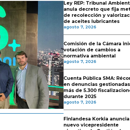
Ley REP: Tribunal Ambient
anula decreto que fija me
de recolección y valorizac
de aceites lubricantes
agosto 7, 2026
Comisión de la Cámara ini
votación de cambios a
normativa ambiental
agosto 7, 2026
Cuenta Pública SMA: Réco
en denuncias gestionadas
más de 5.300 fiscalizacion
durante 2025
agosto 7, 2026
Finlandesa Korkia anuncia
nuevo vicepresidente