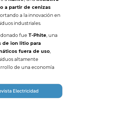
io a partir de cenizas
portando a la innovación en
iduos industriales.
ardonado fue
T-Phite
, una
 de ion litio para
máticos fuera de uso
,
siduos altamente
arrollo de una economía
vista Electricidad