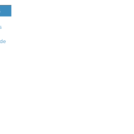
s
s
 de