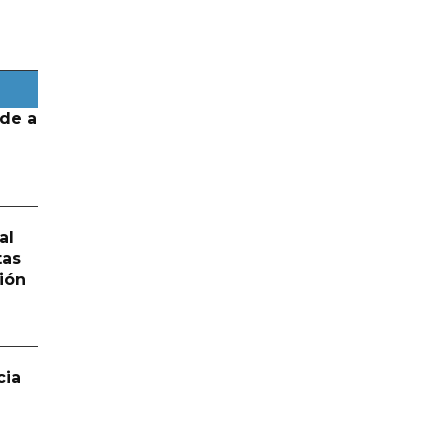
de a
al
tas
ión
cia