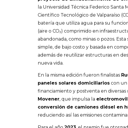
la Universidad Técnica Federico Santa 
Científico Tecnológico de Valparaíso (C
batería que utiliza agua para su funci
(aire o CO₂) comprimido en infraestruc
abandonada, como minas o pozos. Esta s
simple, de bajo costo y basada en comp
además de reutilizar estructuras en de
nueva vida.
En la misma edición fueron finalistas
Ru
paneles solares domiciliarios
con un 
financiamiento y postventa en diversas r
Movener
, que impulsa la
electromovil
conversión de camiones diésel en hí
reduciendo así las emisiones contamina
Para el año
2023
, el premio fue otorga