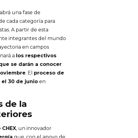
abrá una fase de
 de cada categoría para
stas. A partir de esta
inte integrantes del mundo
rayectoria en campos
onará a
los respectivos
que se darán a conocer
noviembre
. El
proceso de
 el 30 de junio
en
s de la
eriores
e
CHEX
, un innovador
ergía
que, con el apoyo de