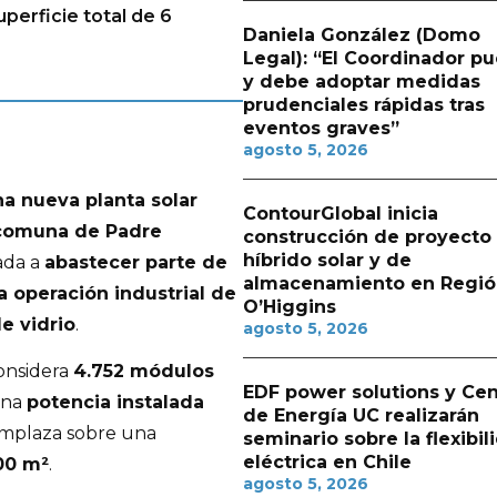
perficie total de 6
Daniela González (Domo
Legal): “El Coordinador p
y debe adoptar medidas
prudenciales rápidas tras
eventos graves”
agosto 5, 2026
na nueva planta solar
ContourGlobal inicia
 comuna de Padre
construcción de proyecto
híbrido solar y de
ada a
abastecer parte de
almacenamiento en Regió
a operación industrial de
O’Higgins
e vidrio
.
agosto 5, 2026
considera
4.752 módulos
EDF power solutions y Cen
una
potencia instalada
de Energía UC realizarán
 emplaza sobre una
seminario sobre la flexibil
eléctrica en Chile
00 m²
.
agosto 5, 2026