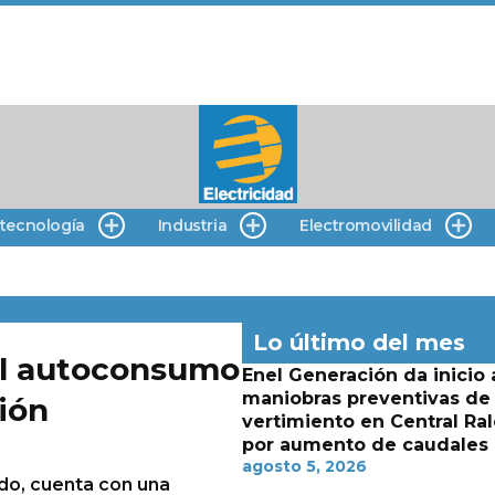
 tecnología
Industria
Electromovilidad
Lo último del mes
 al autoconsumo
Enel Generación da inicio 
maniobras preventivas de
ión
vertimiento en Central Ra
por aumento de caudales
agosto 5, 2026
do, cuenta con una