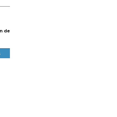
n de
s