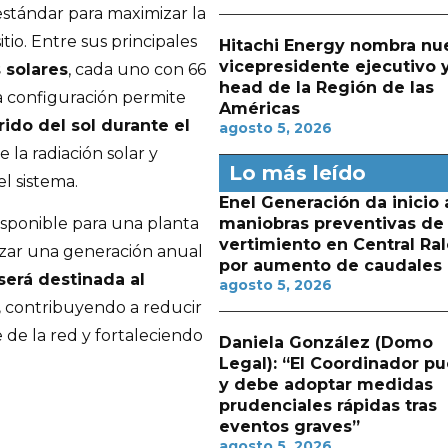
estándar para maximizar la
tio. Entre sus principales
Hitachi Energy nombra nu
vicepresidente ejecutivo 
 solares
, cada uno con 66
head de la Región de las
a configuración permite
Américas
ido del sol durante el
agosto 5, 2026
la radiación solar y
Lo más leído
l sistema.
Enel Generación da inicio 
maniobras preventivas de
isponible para una planta
vertimiento en Central Ra
anzar una generación anual
por aumento de caudales
será destinada al
agosto 5, 2026
,
contribuyendo a reducir
de la red y fortaleciendo
Daniela González (Domo
Legal): “El Coordinador p
y debe adoptar medidas
prudenciales rápidas tras
eventos graves”
agosto 5, 2026