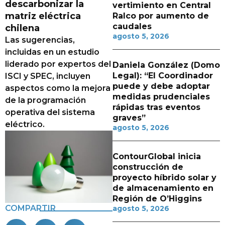
descarbonizar la
vertimiento en Central
matriz eléctrica
Ralco por aumento de
caudales
chilena
agosto 5, 2026
Las sugerencias,
incluidas en un estudio
liderado por expertos del
Daniela González (Domo
Legal): “El Coordinador
ISCI y SPEC, incluyen
puede y debe adoptar
aspectos como la mejora
medidas prudenciales
de la programación
rápidas tras eventos
operativa del sistema
graves”
eléctrico.
agosto 5, 2026
ContourGlobal inicia
construcción de
proyecto híbrido solar y
de almacenamiento en
Región de O’Higgins
COMPARTIR
agosto 5, 2026