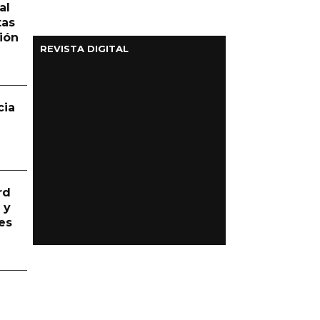
al
tas
ión
REVISTA DIGITAL
cia
rd
 y
es