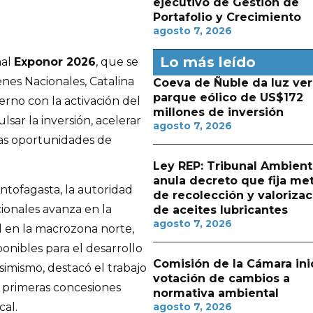
ejecutivo de Gestión de
Portafolio y Crecimiento
agosto 7, 2026
Lo más leído
nal
Exponor 2026
, que se
enes Nacionales, Catalina
Coeva de Ñuble da luz ver
parque eólico de US$172
rno con la activación del
millones de inversión
sar la inversión, acelerar
agosto 7, 2026
vas oportunidades de
Ley REP: Tribunal Ambient
anula decreto que fija me
ntofagasta, la autoridad
de recolección y valorizac
ionales avanza en la
de aceites lubricantes
agosto 7, 2026
al en la macrozona norte,
onibles para el desarrollo
Comisión de la Cámara ini
imismo, destacó el trabajo
votación de cambios a
s primeras concesiones
normativa ambiental
cal.
agosto 7, 2026