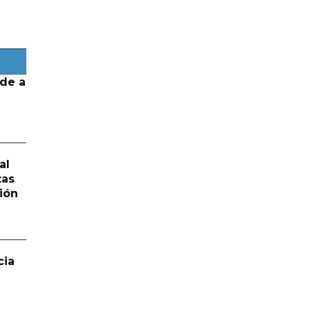
de a
al
tas
ión
cia