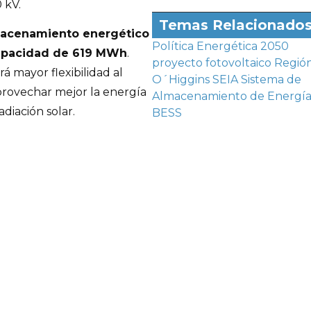
 kV.
Temas Relacionado
macenamiento energético
Política Energética 2050
apacidad de 619 MWh
.
proyecto fotovoltaico
Regió
á mayor flexibilidad al
O´Higgins
SEIA
Sistema de
 aprovechar mejor la energía
Almacenamiento de Energí
diación solar.
BESS