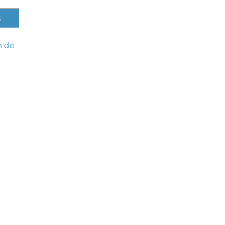
s
n de
a