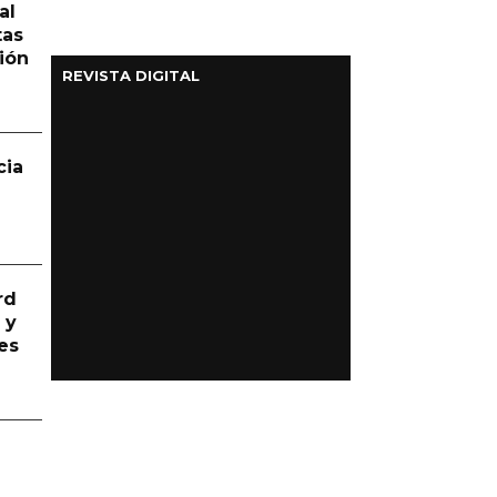
al
tas
ión
REVISTA DIGITAL
cia
rd
 y
es