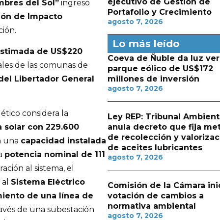
ejecutivo de Gestión de
mbres del Sol”
ingresó
Portafolio y Crecimiento
ión de Impacto
agosto 7, 2026
ción.
Lo más leído
estimada de US$220
Coeva de Ñuble da luz ver
rales de las comunas de
parque eólico de US$172
del Libertador General
millones de inversión
agosto 7, 2026
ético considera la
Ley REP: Tribunal Ambient
anula decreto que fija me
a solar con 229.600
de recolección y valorizac
n una
capacidad instalada
de aceites lubricantes
na
potencia nominal de 111
agosto 7, 2026
ración al sistema, el
 al
Sistema Eléctrico
Comisión de la Cámara ini
votación de cambios a
iento de una línea de
normativa ambiental
través de una subestación
agosto 7, 2026