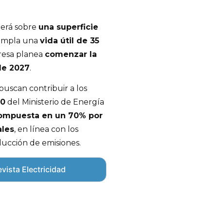
derá sobre
una superficie
empla una
vida útil de 35
presa planea
comenzar la
de 2027
.
buscan contribuir a los
50
del Ministerio de Energía
compuesta en un 70% por
ales
, en línea con los
ucción de emisiones.
vista Electricidad