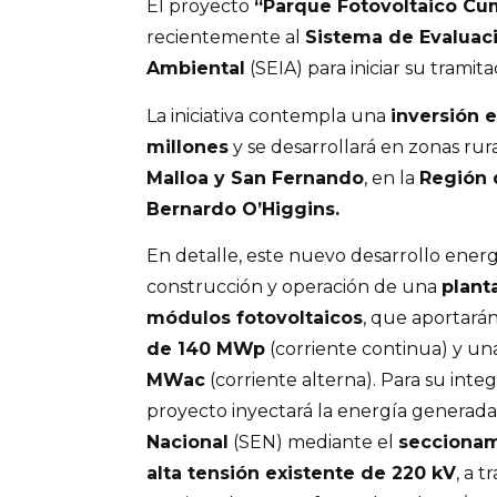
El proyecto
“Parque Fotovoltaico Cu
recientemente al
Sistema de Evaluac
Ambiental
(SEIA) para iniciar su tramita
La iniciativa contempla una
inversión 
millones
y se desarrollará en zonas ru
Malloa y San Fernando
, en la
Región 
Bernardo O’Higgins.
En detalle, este nuevo desarrollo energ
construcción y operación de una
plant
módulos fotovoltaicos
, que aportará
de 140 MWp
(corriente continua) y u
MWac
(corriente alterna). Para su integ
proyecto inyectará la energía generada
Nacional
(SEN) mediante el
seccionam
alta tensión existente de 220 kV
, a 