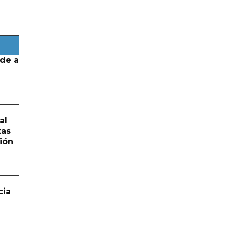
de a
al
tas
ión
cia