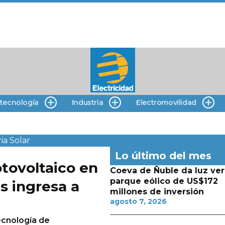
 tecnología
Industria
Electromovilidad
ia
Solar
Lo último del mes
otovoltaico en
Coeva de Ñuble da luz ver
parque eólico de US$172
s ingresa a
millones de inversión
agosto 7, 2026
tecnología de