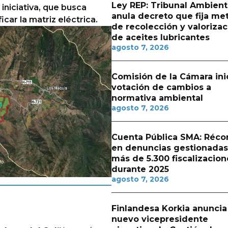
Ley REP: Tribunal Ambient
niciativa, que busca
anula decreto que fija me
icar la matriz eléctrica.
de recolección y valorizac
de aceites lubricantes
agosto 7, 2026
Comisión de la Cámara ini
votación de cambios a
normativa ambiental
agosto 7, 2026
Cuenta Pública SMA: Réco
en denuncias gestionadas
más de 5.300 fiscalizacion
durante 2025
agosto 7, 2026
Finlandesa Korkia anuncia
nuevo vicepresidente