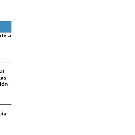
de a
al
tas
ión
cia