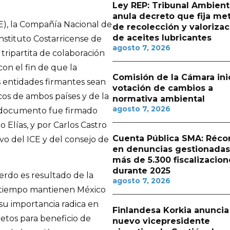
Ley REP: Tribunal Ambient
anula decreto que fija me
E), la Compañía Nacional de
de recolección y valorizac
de aceites lubricantes
Instituto Costarricense de
agosto 7, 2026
tripartita de colaboración
con el fin de que la
Comisión de la Cámara ini
as entidades firmantes sean
votación de cambios a
cos de ambos países y de la
normativa ambiental
agosto 7, 2026
l documento fue firmado
o Elías, y por Carlos Castro
Cuenta Pública SMA: Réco
ivo del ICE y del consejo de
en denuncias gestionadas
más de 5.300 fiscalizacion
durante 2025
uerdo es resultado de la
agosto 7, 2026
 tiempo mantienen México
 su importancia radica en
Finlandesa Korkia anuncia
etos para beneficio de
nuevo vicepresidente