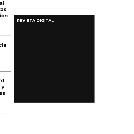
al
tas
ión
REVISTA DIGITAL
cia
rd
 y
es