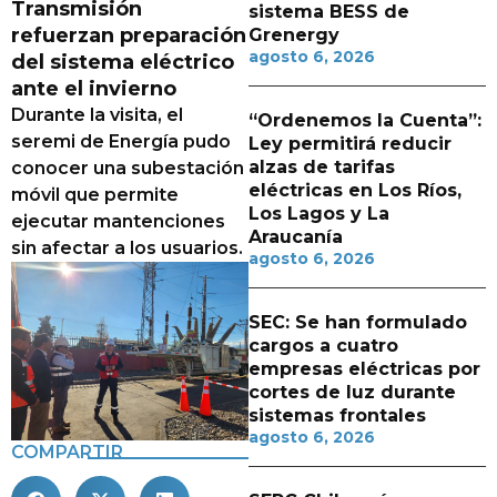
Transmisión
sistema BESS de
refuerzan preparación
Grenergy
agosto 6, 2026
del sistema eléctrico
ante el invierno
Durante la visita, el
“Ordenemos la Cuenta”:
seremi de Energía pudo
Ley permitirá reducir
alzas de tarifas
conocer una subestación
eléctricas en Los Ríos,
móvil que permite
Los Lagos y La
ejecutar mantenciones
Araucanía
sin afectar a los usuarios.
agosto 6, 2026
SEC: Se han formulado
cargos a cuatro
empresas eléctricas por
cortes de luz durante
sistemas frontales
agosto 6, 2026
COMPARTIR