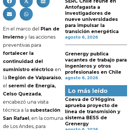
SERC Chile reúne en
Antofagasta a
investigadores de
nueve universidades
para impulsar la
En el marco del
Plan de
transición energética
Invierno
y las acciones
agosto 6, 2026
preventivas para
fortalecer la
Grenergy publica
vacantes de trabajo para
continuidad del
ingenieros y otros
suministro eléctrico
en
profesionales en Chile
la
Región de Valparaíso
,
agosto 6, 2026
el
seremi de Energía,
Lo más leído
Celso Quezada
,
Coeva de O’Higgins
encabezó una visita
aprueba proyecto de
técnica a la
subestación
línea de transmisión y
sistema BESS de
San Rafael
, en la comuna
Grenergy
de Los Andes, para
agosto 6, 2026