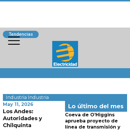
Tendencias
Siguenos
Industria
Industria
May 11, 2026
Lo último del mes
Los Andes:
Coeva de O’Higgins
Autoridades y
aprueba proyecto de
Chilquinta
línea de transmisión y