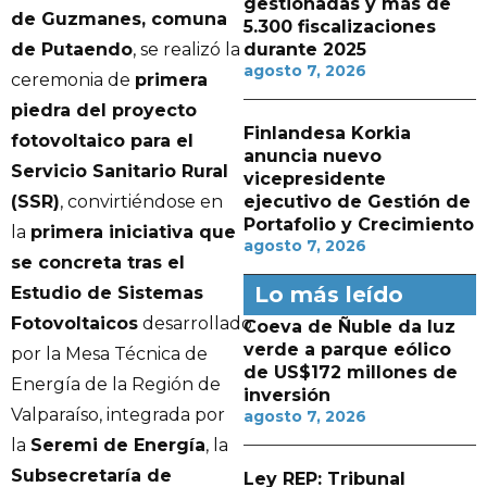
gestionadas y más de
de Guzmanes, comuna
5.300 fiscalizaciones
de Putaendo
, se realizó la
durante 2025
agosto 7, 2026
ceremonia de
primera
piedra del proyecto
Finlandesa Korkia
fotovoltaico para el
anuncia nuevo
Servicio Sanitario Rural
vicepresidente
(SSR)
, convirtiéndose en
ejecutivo de Gestión de
Portafolio y Crecimiento
la
primera iniciativa que
agosto 7, 2026
se concreta tras el
Lo más leído
Estudio de Sistemas
Fotovoltaicos
desarrollado
Coeva de Ñuble da luz
verde a parque eólico
por la Mesa Técnica de
de US$172 millones de
Energía de la Región de
inversión
Valparaíso, integrada por
agosto 7, 2026
la
Seremi de Energía
, la
Subsecretaría de
Ley REP: Tribunal