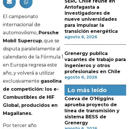
SERC Chile reúne en
Antofagasta a
investigadores de
El campeonato
nueve universidades
internacional de
para impulsar la
transición energética
automovilismo,
Porsche
agosto 6, 2026
Mobil Supercup
, que se
disputa paralelamente al
Grenergy publica
calendario de la Fórmula 1
vacantes de trabajo para
en Europa regresa este
ingenieros y otros
profesionales en Chile
año, y volverá a utilizar
agosto 6, 2026
exclusivamente
gasolina
de competición: los e-
Lo más leído
Combustibles de HIF
Coeva de O’Higgins
aprueba proyecto de
Global, producidos en
línea de transmisión y
Magallanes.
sistema BESS de
Grenergy
Por tercer año
agosto 6, 2026