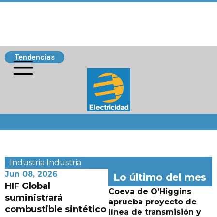
Tendencias
Siguenos
Industria
Industria
Jun 08, 2026
Lo último del mes
HIF Global
Coeva de O’Higgins
suministrará
aprueba proyecto de
combustible sintético
línea de transmisión y