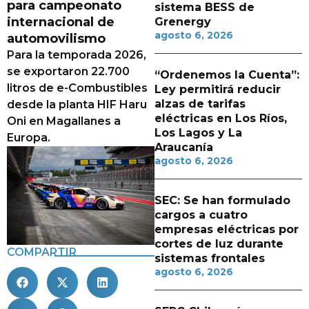
para campeonato
sistema BESS de
internacional de
Grenergy
agosto 6, 2026
automovilismo
Para la temporada 2026,
se exportaron 22.700
“Ordenemos la Cuenta”:
litros de e-Combustibles
Ley permitirá reducir
alzas de tarifas
desde la planta HIF Haru
eléctricas en Los Ríos,
Oni en Magallanes a
Los Lagos y La
Europa.
Araucanía
agosto 6, 2026
SEC: Se han formulado
cargos a cuatro
empresas eléctricas por
cortes de luz durante
COMPARTIR
sistemas frontales
agosto 6, 2026