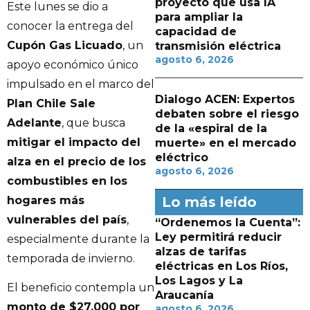
proyecto que usa IA
Este lunes se dio a
para ampliar la
conocer la entrega del
capacidad de
Cupón Gas Licuado
, un
transmisión eléctrica
agosto 6, 2026
apoyo económico único
impulsado en el marco del
Dialogo ACEN: Expertos
Plan Chile Sale
debaten sobre el riesgo
Adelante
, que busca
de la «espiral de la
mitigar el impacto del
muerte» en el mercado
eléctrico
alza en el precio de los
agosto 6, 2026
combustibles en los
hogares más
Lo más leído
vulnerables del país
,
“Ordenemos la Cuenta”:
Ley permitirá reducir
especialmente durante la
alzas de tarifas
temporada de invierno.
eléctricas en Los Ríos,
Los Lagos y La
El beneficio contempla un
Araucanía
monto de $27.000 por
agosto 6, 2026