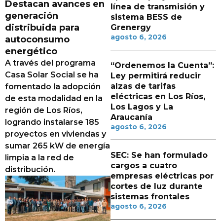
Destacan avances en
línea de transmisión y
generación
sistema BESS de
distribuida para
Grenergy
agosto 6, 2026
autoconsumo
energético
A través del programa
“Ordenemos la Cuenta”:
Casa Solar Social se ha
Ley permitirá reducir
alzas de tarifas
fomentado la adopción
eléctricas en Los Ríos,
de esta modalidad en la
Los Lagos y La
región de Los Ríos,
Araucanía
logrando instalarse 185
agosto 6, 2026
proyectos en viviendas y
sumar 265 kW de energía
SEC: Se han formulado
limpia a la red de
cargos a cuatro
distribución.
empresas eléctricas por
cortes de luz durante
sistemas frontales
agosto 6, 2026