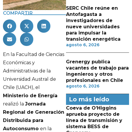
SERC Chile reúne en
COMPARTIR
Antofagasta a
investigadores de
nueve universidades
para impulsar la
transición energética
agosto 6, 2026
En la Facultad de Ciencias
Grenergy publica
Económicas y
vacantes de trabajo para
Administrativas de la
ingenieros y otros
Universidad Austral de
profesionales en Chile
agosto 6, 2026
Chile (UACH), el
Ministerio de Energía
Lo más leído
realizó la
Jornada
Coeva de O’Higgins
Regional de Generación
aprueba proyecto de
línea de transmisión y
Distribuida para
sistema BESS de
Autoconsumo
en la