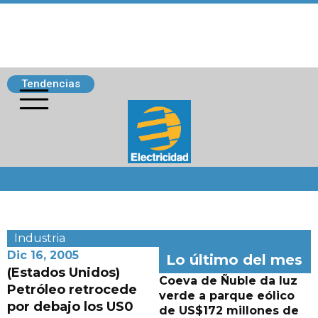
Tendencias
Siguenos
Industria
Dic 16, 2005
Lo último del mes
(Estados Unidos)
Coeva de Ñuble da luz
Petróleo retrocede
verde a parque eólico
por debajo los US0
de US$172 millones de