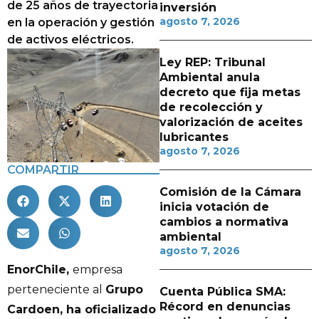
de 25 años de trayectoria
inversión
agosto 7, 2026
en la operación y gestión
de activos eléctricos.
Ley REP: Tribunal
Ambiental anula
decreto que fija metas
de recolección y
valorización de aceites
lubricantes
agosto 7, 2026
COMPARTIR
Comisión de la Cámara
inicia votación de
cambios a normativa
ambiental
agosto 7, 2026
EnorChile,
empresa
perteneciente al
Grupo
Cuenta Pública SMA:
Récord en denuncias
Cardoen, ha oficializado