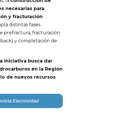
s, la
construcción de
es necesarias para
ión y fracturación
la distintas fases
e prefractura, fracturación
owback) y completación de
la iniciativa busca dar
idrocarburos en la Región
llo de nuevos recursos
vista Electricidad