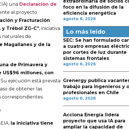
extraordinaria de socios c
EIA) una
Declaración de
foco en la difusión de la
ente al proyecto
eficiencia energética
agosto 6, 2026
ación y Fracturación
A y Trébol ZG-C”
, iniciativa
Lo más leído
 naturales de
SEC: Se han formulado ca
e Magallanes y de la
a cuatro empresas eléctri
por cortes de luz durante
sistemas frontales
agosto 6, 2026
muna de Primavera y
e US$96 millones, con
Grenergy publica vacante
. Su ejecución está prevista
trabajo para ingenieros y 
caso de obtener las
profesionales en Chile
s correspondientes.
agosto 6, 2026
o
Acciona Energía lidera
proyecto que usa IA para
SEIA,
la iniciativa tiene
ampliar la capacidad de