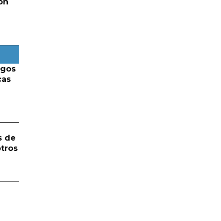
on
rgos
cas
s de
otros