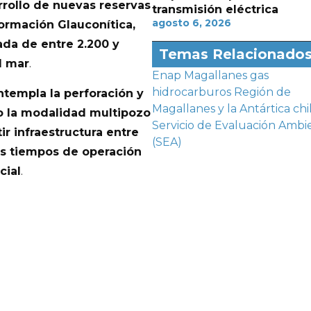
rrollo de nuevas reservas
transmisión eléctrica
agosto 6, 2026
ormación Glauconítica,
da de entre 2.200 y
Temas Relacionado
l mar
.
Enap Magallanes
gas
hidrocarburos
Región de
templa la perforación y
Magallanes y la Antártica chi
jo la modalidad multipozo
Servicio de Evaluación Ambi
r infraestructura entre
(SEA)
os tiempos de operación
cial
.