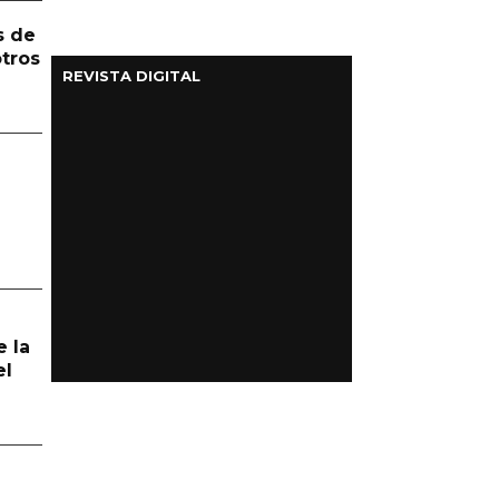
s de
otros
REVISTA DIGITAL
e la
el