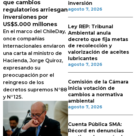
que cambios
inversión
regulatorios arriesgan
agosto 7, 2026
inversiones por
US$5.000 millones
Ley REP: Tribunal
En el marco del ChileDay,
Ambiental anula
once compañías
decreto que fija metas
de recolección y
internacionales enviaron
valorización de aceites
una carta al ministro de
lubricantes
Hacienda, Jorge Quiroz,
agosto 7, 2026
expresando su
preocupación por el
Comisión de la Cámara
reingreso de los
inicia votación de
decretos supremos N°88
cambios a normativa
y N°125.
ambiental
agosto 7, 2026
Cuenta Pública SMA:
Récord en denuncias