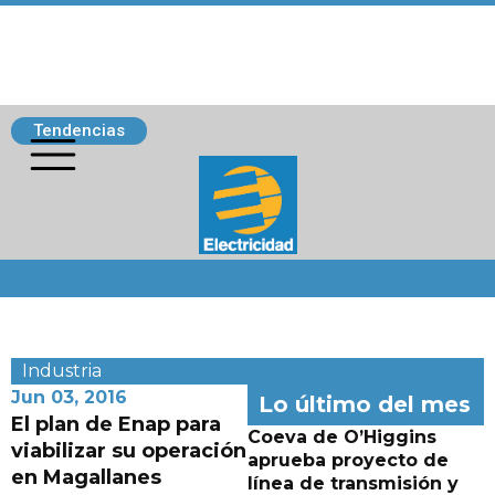
Tendencias
Siguenos
Industria
Jun 03, 2016
Lo último del mes
El plan de Enap para
Coeva de O’Higgins
viabilizar su operación
aprueba proyecto de
en Magallanes
línea de transmisión y