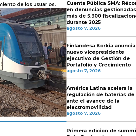
Cuenta Pública SMA: Réco
miento de los usuarios.
en denuncias gestionadas
más de 5.300 fiscalizacion
durante 2025
agosto 7, 2026
Finlandesa Korkia anuncia
nuevo vicepresidente
ejecutivo de Gestión de
Portafolio y Crecimiento
agosto 7, 2026
América Latina acelera la
regulación de baterías de l
ante el avance de la
electromovilidad
agosto 7, 2026
Primera edición de summi