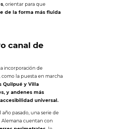
es
, orientar para que
e de la forma más fluida
o canal de
la incorporación de
a, como la puesta en marcha
 Quilpué y Villa
es, y andenes más
accesibilidad universal.
el año pasado, una serie de
lla Alemana cuentan con
erres perimetrales,
lo