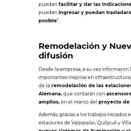
puedan
facilitar y dar las indicacion
puedan
ingresar y puedan trasladars
posible
”.
Remodelación y Nuev
difusión
Desde la empresa, a su vez informaron 
importantes mejoras en infraestructur
de la
remodelación de las estaciones
Alemana,
que contarán con
ascensor
amplios,
en el marco del
proyecto de 
Además, gracias a los trabajos iniciados 
estaciones de Valparaíso, Quilpué y Vi
nuevos sistemas de iluminación y ci