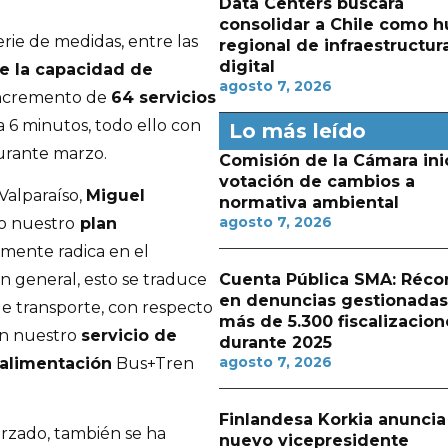
Data Centers buscará
consolidar a Chile como h
ie de medidas, entre las
regional de infraestructur
digital
 la capacidad de
agosto 7, 2026
incremento de
64 servicios
 6 minutos, todo ello con
Lo más leído
durante marzo.
Comisión de la Cámara ini
votación de cambios a
Valparaíso,
Miguel
normativa ambiental
agosto 7, 2026
o nuestro
plan
lmente radica en el
En general, esto se traduce
Cuenta Pública SMA: Réco
en denuncias gestionadas
 transporte, con respecto
más de 5.300 fiscalizacion
en nuestro
servicio de
durante 2025
agosto 7, 2026
 alimentación
Bus+Tren
Finlandesa Korkia anuncia
forzado, también se ha
nuevo vicepresidente