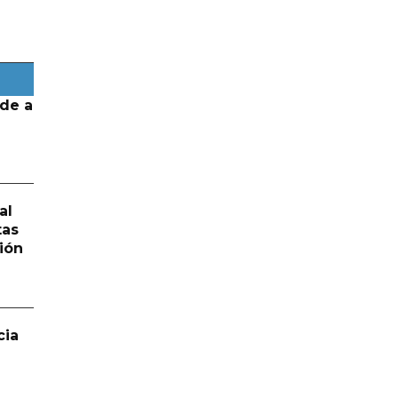
de a
al
tas
ión
cia