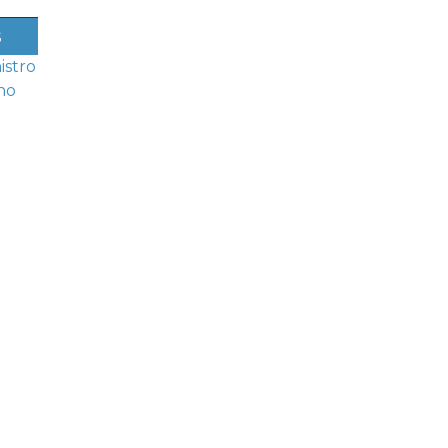
s
istro
no