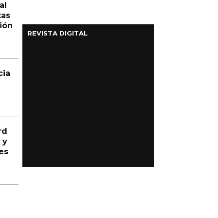
al
tas
ión
REVISTA DIGITAL
cia
rd
 y
es