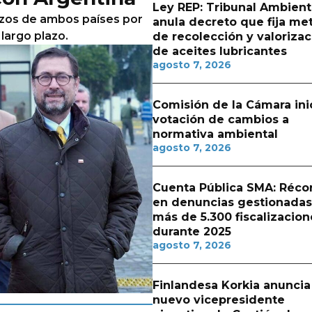
Ley REP: Tribunal Ambient
rzos de ambos países por
anula decreto que fija me
largo plazo.
de recolección y valorizac
de aceites lubricantes
agosto 7, 2026
Comisión de la Cámara ini
votación de cambios a
normativa ambiental
agosto 7, 2026
Cuenta Pública SMA: Réco
en denuncias gestionadas
más de 5.300 fiscalizacion
durante 2025
agosto 7, 2026
Finlandesa Korkia anuncia
nuevo vicepresidente