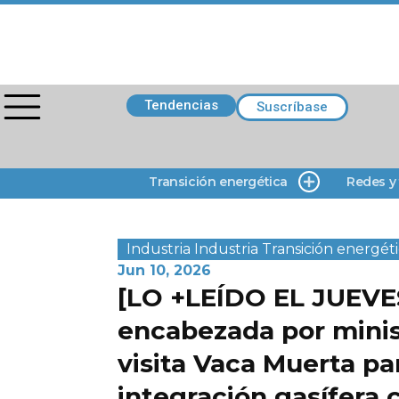
Tendencias
Suscríbase
Transición energética
Redes y
Industria
Industria
Transición energét
Jun 10, 2026
[LO +LEÍDO EL JUEVE
encabezada por minis
visita Vaca Muerta pa
integración gasífera 