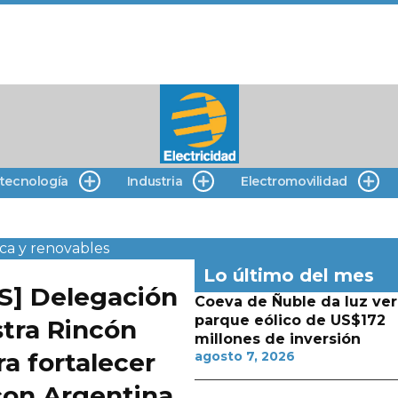
 tecnología
Industria
Electromovilidad
ica y renovables
Lo último del mes
S] Delegación
Coeva de Ñuble da luz ver
parque eólico de US$172
tra Rincón
millones de inversión
ra fortalecer
agosto 7, 2026
con Argentina