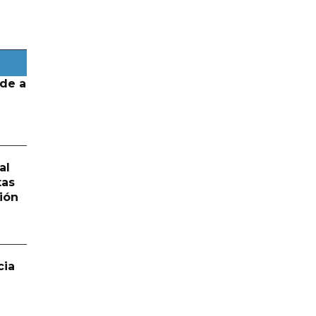
de a
al
tas
ión
cia