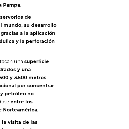
a Pampa.
eservorios de
l mundo, su desarrollo
gracias a la aplicación
áulica y la perforación
estacan una
superficie
drados y una
.500 y 3.500 metros
.
acional por concentrar
y petróleo no
ndose
entre los
e Norteamérica
.
a visita de las