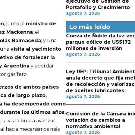
ejecutivo de Gestión de
Portafolio y Crecimiento
agosto 7, 2026
ón
, junto al
ministro de
Lo más leído
érez Mackenna
; el
Coeva de Ñuble da luz ver
icolás Balmaceda
; y una
parque eólico de US$172
millones de inversión
n una
visita al yacimiento
agosto 7, 2026
tivo de fortalecer la
y Argentina
y abordar
Ley REP: Tribunal Ambient
or gasífero.
anula decreto que fija me
de recolección y valorizac
uerzos de ambos países
de aceites lubricantes
ca de largo plazo,
agosto 7, 2026
ina ha desempeñado como
durante los últimos años.
Comisión de la Cámara ini
votación de cambios a
 la visita busca avanzar
normativa ambiental
al hacia mecanismos más
agosto 7, 2026