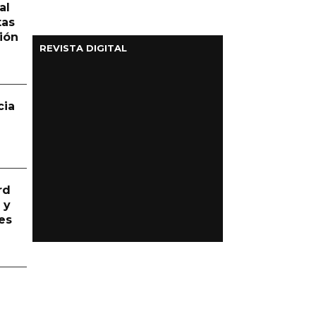
al
tas
ión
REVISTA DIGITAL
cia
rd
 y
es