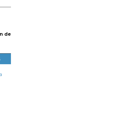
n de
s
a