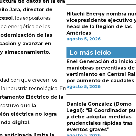
uctura de datos en la era
ilo Jara, director de
Hitachi Energy nombra nu
cesol
, los expositores
vicepresidente ejecutivo 
head de la Región de las
da energética de los
Américas
modernización de las
agosto 5, 2026
ficación y avanzar en
Lo más leído
d y almacenamiento.
Enel Generación da inicio 
maniobras preventivas de
vertimiento en Central Ra
cidad con que crecen los
por aumento de caudales
agosto 5, 2026
la industria tecnológica. En
artamento Eléctrico de la
Daniela González (Domo
, sostuvo que
la
Legal): “El Coordinador p
ión eléctrica no logra
y debe adoptar medidas
nda digital
.
prudenciales rápidas tras
eventos graves”
n anticipada limita la
agosto 5, 2026