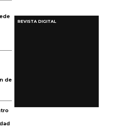
uede
REVISTA DIGITAL
n de
tro
idad