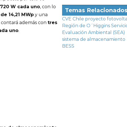
e 720 W cada uno
, con lo
Temas Relacionado
a de 14,21 MWp
y una
CVE Chile
proyecto fotovolta
ta contará además con
tres
Región de O´Higgins
Servici
ada uno
.
Evaluación Ambiental (SEA)
sistema de almacenamiento
BESS