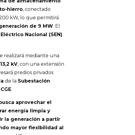
ema de almacenamiento
to-hierro
, conectado
 200 kW, lo que permitirá
 generación de 9 MW
. El
Eléctrico Nacional (SEN)
e realizará mediante una
13,2 kV
, con una extensión
vesará predios privados
la
de la
Subestación
e
CGE
.
a busca aprovechar el
rar energía limpia y
 la generación a partir
do mayor flexibilidad al