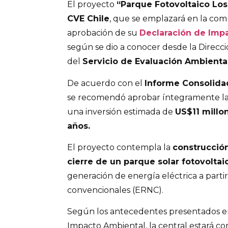
El proyecto
“Parque Fotovoltaico Los
CVE Chile
, que se emplazará en la co
aprobación de su
Declaración de Imp
según se dio a conocer desde la Direcc
del
Servicio de Evaluación Ambiental
De acuerdo con el
Informe Consolidad
se recomendó aprobar íntegramente la in
una inversión estimada de
US$11 millo
años.
El proyecto contempla la
construcción
cierre de un parque solar fotovoltai
generación de energía eléctrica a parti
convencionales (ERNC).
Según los antecedentes presentados en
Impacto Ambiental, la central estará 