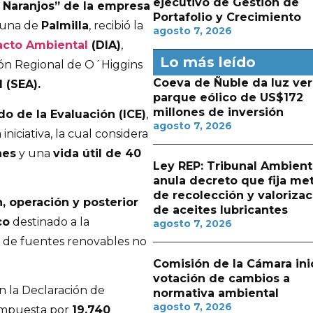
ejecutivo de Gestión de
 Naranjos” de la empresa
Portafolio y Crecimiento
muna de
Palmilla
, recibió la
agosto 7, 2026
acto Ambiental
(DIA)
,
Lo más leído
ión Regional de O´Higgins
Coeva de Ñuble da luz ver
 (SEA).
parque eólico de US$172
millones de inversión
o de la Evaluación (ICE)
,
agosto 7, 2026
iciativa, la cual considera
nes
y una
vida útil de 40
Ley REP: Tribunal Ambient
anula decreto que fija me
de recolección y valorizac
, operación y posterior
de aceites lubricantes
co
destinado a la
agosto 7, 2026
r de fuentes renovables no
Comisión de la Cámara ini
votación de cambios a
 la Declaración de
normativa ambiental
agosto 7, 2026
compuesta por
19.740