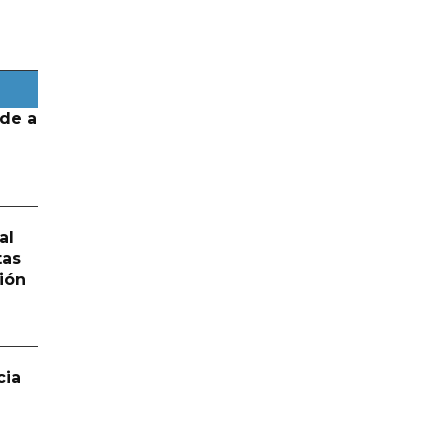
de a
al
tas
ión
cia