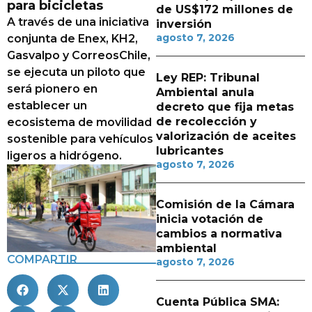
para bicicletas
de US$172 millones de
A través de una iniciativa
inversión
agosto 7, 2026
conjunta de Enex, KH2,
Gasvalpo y CorreosChile,
se ejecuta un piloto que
Ley REP: Tribunal
será pionero en
Ambiental anula
establecer un
decreto que fija metas
de recolección y
ecosistema de movilidad
valorización de aceites
sostenible para vehículos
lubricantes
ligeros a hidrógeno.
agosto 7, 2026
Comisión de la Cámara
inicia votación de
cambios a normativa
ambiental
COMPARTIR
agosto 7, 2026
Cuenta Pública SMA: