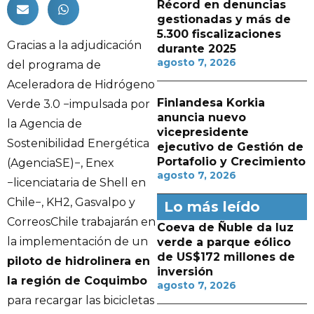
Récord en denuncias
gestionadas y más de
5.300 fiscalizaciones
Gracias a la adjudicación
durante 2025
agosto 7, 2026
del programa de
Aceleradora de Hidrógeno
Finlandesa Korkia
Verde 3.0 −impulsada por
anuncia nuevo
la Agencia de
vicepresidente
Sostenibilidad Energética
ejecutivo de Gestión de
Portafolio y Crecimiento
(AgenciaSE)−, Enex
agosto 7, 2026
−licenciataria de Shell en
Chile−, KH2, Gasvalpo y
Lo más leído
CorreosChile trabajarán en
Coeva de Ñuble da luz
la implementación de un
verde a parque eólico
de US$172 millones de
piloto de hidrolinera en
inversión
la región de Coquimbo
agosto 7, 2026
para recargar las bicicletas