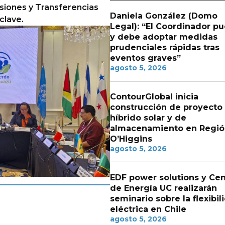
siones y Transferencias
Daniela González (Domo
clave.
Legal): “El Coordinador p
y debe adoptar medidas
prudenciales rápidas tras
eventos graves”
agosto 5, 2026
ContourGlobal inicia
construcción de proyecto
híbrido solar y de
almacenamiento en Regió
O’Higgins
agosto 5, 2026
EDF power solutions y Cen
de Energía UC realizarán
seminario sobre la flexibil
eléctrica en Chile
agosto 5, 2026