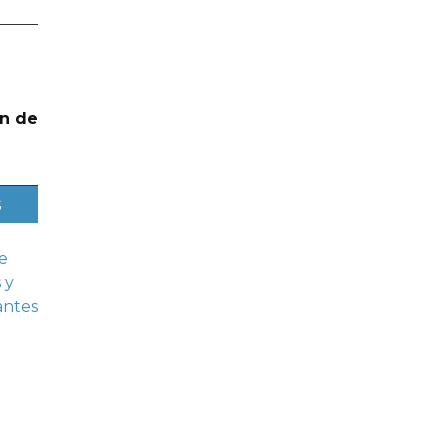
n de
s
e
 y
antes