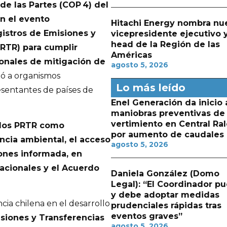
de las Partes (COP 4) del
en el evento
Hitachi Energy nombra nu
istros de Emisiones y
vicepresidente ejecutivo 
head de la Región de las
RTR) para cumplir
Américas
onales de mitigación de
agosto 5, 2026
ió a organismos
Lo más leído
resentantes de países de
Enel Generación da inicio 
maniobras preventivas de
vertimiento en Central Ra
e los PRTR como
por aumento de caudales
ncia ambiental, el acceso
agosto 5, 2026
iones informada, en
acionales y el Acuerdo
Daniela González (Domo
Legal): “El Coordinador p
y debe adoptar medidas
cia chilena en el desarrollo
prudenciales rápidas tras
eventos graves”
siones y Transferencias
agosto 5, 2026