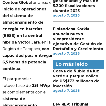
gestionadas y más de
ContourGlobal
anunció el
5.300 fiscalizaciones
inicio de operaciones
durante 2025
agosto 7, 2026
del sistema de
almacenamiento de
Finlandesa Korkia
energía en baterías
anuncia nuevo
(BESS) en la central
vicepresidente
híbrida Víctor Jara
, en la
ejecutivo de Gestión de
Portafolio y Crecimiento
Región de Tarapacá,
con
agosto 7, 2026
capacidad para entregar
6,5 horas de potencia
Lo más leído
continua.
Coeva de Ñuble da luz
verde a parque eólico
El parque solar
de US$172 millones de
fotovoltaico de
231 MWp
inversión
agosto 7, 2026
se complementa con el
sistema de
Ley REP: Tribunal
almacenamiento