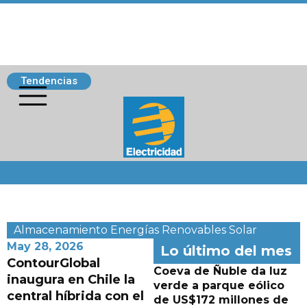
Tendencias
Siguenos
Almacenamiento
Energías Renovables
Solar
May 28, 2026
Lo último del mes
ContourGlobal
Coeva de Ñuble da luz
inaugura en Chile la
verde a parque eólico
central híbrida con el
de US$172 millones de