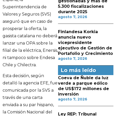
gestionadas y más de
5.300 fiscalizaciones
Superintendencia de
durante 2025
Valores y Seguros (SVS)
agosto 7, 2026
aseguró que en caso de
prosperar la oferta, la
Finlandesa Korkia
gasista catalana no deberá
anuncia nuevo
vicepresidente
lanzar una OPA sobre la
ejecutivo de Gestión de
filial de la eléctrica, Enersis,
Portafolio y Crecimiento
ni tampoco sobre Endesa
agosto 7, 2026
Chile y Chilectra.
Lo más leído
Esta decisión, según
Coeva de Ñuble da luz
detalló la agencia EFE, fue
verde a parque eólico
de US$172 millones de
comunicada por la SVS a
inversión
través de una carta
agosto 7, 2026
enviada a su par hispano,
la Comisión Nacional del
Ley REP: Tribunal