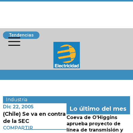
Tendencias
Siguenos
Industria
Dic 22, 2005
Lo último del mes
(Chile) Se va en contra
Coeva de O’Higgins
de la SEC
aprueba proyecto de
COMPARTIR
línea de transmisión y