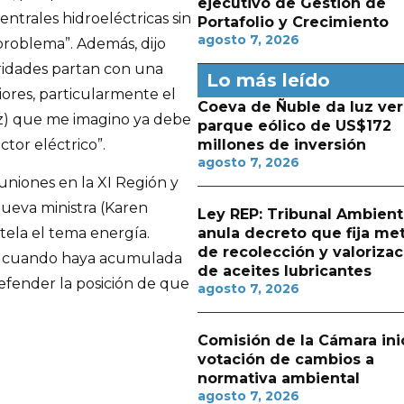
ejecutivo de Gestión de
ntrales hidroeléctricas sin
Portafolio y Crecimiento
agosto 7, 2026
 problema”. Además, dijo
ridades partan con una
Lo más leído
riores, particularmente el
Coeva de Ñuble da luz ver
z) que me imagino ya debe
parque eólico de US$172
tor eléctrico”.
millones de inversión
agosto 7, 2026
uniones en la XI Región y
ueva ministra (Karen
Ley REP: Tribunal Ambient
anula decreto que fija me
utela el tema energía.
de recolección y valorizac
er cuando haya acumulada
de aceites lubricantes
efender la posición de que
agosto 7, 2026
Comisión de la Cámara ini
votación de cambios a
normativa ambiental
agosto 7, 2026