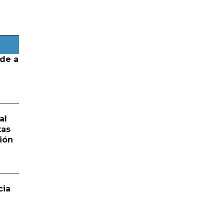
de a
al
tas
ión
cia