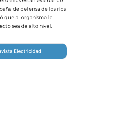
ero ellos están evaluando
aña de defensa de los ríos
có que al organismo le
cto sea de alto nivel.
vista Electricidad