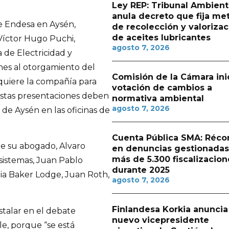
Ley REP: Tribunal Ambient
anula decreto que fija me
e Endesa en Aysén,
de recolección y valorizac
de aceites lubricantes
Víctor Hugo Puchi,
agosto 7, 2026
 de Electricidad y
nes al otorgamiento del
Comisión de la Cámara ini
quiere la compañía para
votación de cambios a
 estas presentaciones deben
normativa ambiental
agosto 7, 2026
de Aysén en las oficinas de
Cuenta Pública SMA: Réco
e su abogado, Alvaro
en denuncias gestionadas
más de 5.300 fiscalizacion
sistemas, Juan Pablo
durante 2025
ia Baker Lodge, Juan Roth,
agosto 7, 2026
Finlandesa Korkia anuncia
stalar en el debate
nuevo vicepresidente
le, porque “se está