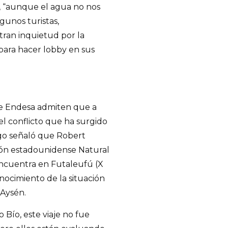
s, “aunque el agua no nos
gunos turistas,
ran inquietud por la
 para hacer lobby en sus
de Endesa admiten que a
el conflicto que ha surgido
ego señaló que Robert
ción estadounidense Natural
ncuentra en Futaleufú (X
ocimiento de la situación
Aysén.
 Bío, este viaje no fue