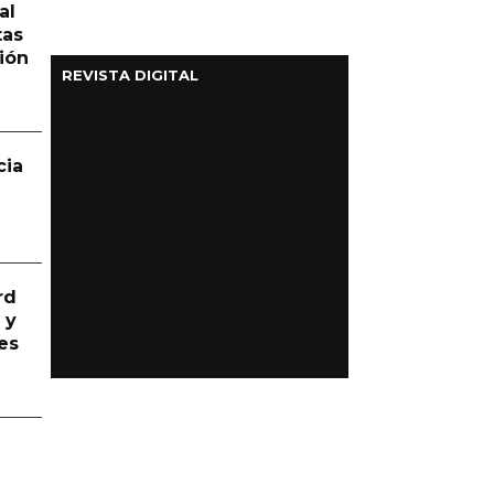
al
tas
ión
REVISTA DIGITAL
cia
rd
 y
es