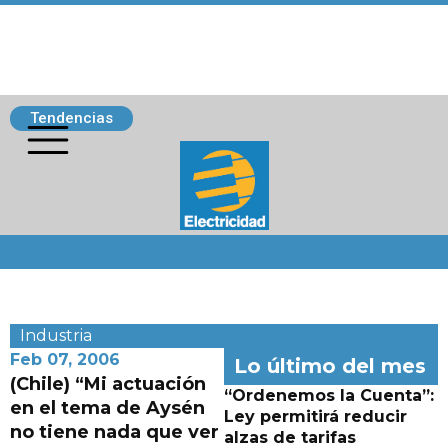
Tendencias
Siguenos
Industria
Feb 07, 2006
Lo último del mes
(Chile) “Mi actuación
“Ordenemos la Cuenta”:
en el tema de Aysén
Ley permitirá reducir
no tiene nada que ver
alzas de tarifas