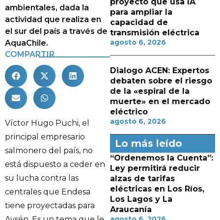
proyecto que usa IA
ambientales, dada la
para ampliar la
actividad que realiza en
capacidad de
el sur del país a través de
transmisión eléctrica
agosto 6, 2026
AquaChile.
COMPARTIR
Dialogo ACEN: Expertos
debaten sobre el riesgo
de la «espiral de la
muerte» en el mercado
eléctrico
agosto 6, 2026
Víctor Hugo Puchi, el
principal empresario
Lo más leído
salmonero del país, no
“Ordenemos la Cuenta”:
está dispuesto a ceder en
Ley permitirá reducir
su lucha contra las
alzas de tarifas
eléctricas en Los Ríos,
centrales que Endesa
Los Lagos y La
tiene proyectadas para
Araucanía
Aysén. Es un tema que le
agosto 6, 2026