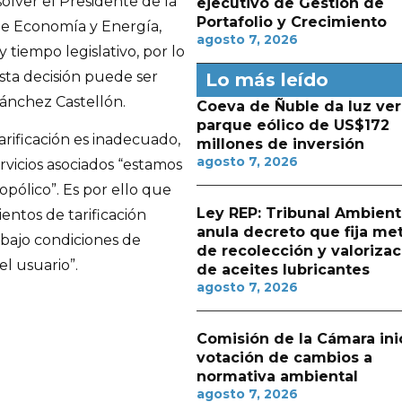
olver el Presidente de la
ejecutivo de Gestión de
Portafolio y Crecimiento
 de Economía y Energía,
agosto 7, 2026
tiempo legislativo, por lo
sta decisión puede ser
Lo más leído
ánchez Castellón.
Coeva de Ñuble da luz ver
parque eólico de US$172
tarificación es inadecuado,
millones de inversión
agosto 7, 2026
rvicios asociados “estamos
opólico”. Es por ello que
Ley REP: Tribunal Ambient
entos de tarificación
anula decreto que fija me
 bajo condiciones de
de recolección y valorizac
el usuario”.
de aceites lubricantes
agosto 7, 2026
Comisión de la Cámara ini
votación de cambios a
normativa ambiental
agosto 7, 2026