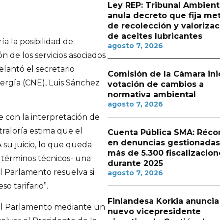
Ley REP: Tribunal Ambient
anula decreto que fija me
de recolección y valorizac
de aceites lubricantes
 la posibilidad de
agosto 7, 2026
n de los servicios asociados
elantó el secretario
Comisión de la Cámara ini
nergía (CNE), Luis Sánchez
votación de cambios a
normativa ambiental
agosto 7, 2026
e con la interpretación de
traloría estima que el
Cuenta Pública SMA: Réco
en denuncias gestionadas
 su juicio, lo que queda
más de 5.300 fiscalizacion
 términos técnicos- una
durante 2025
el Parlamento resuelva si
agosto 7, 2026
o tarifario”.
Finlandesa Korkia anuncia
a al Parlamento mediante un
nuevo vicepresidente