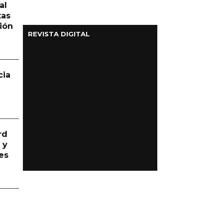
al
tas
ión
REVISTA DIGITAL
cia
rd
 y
es