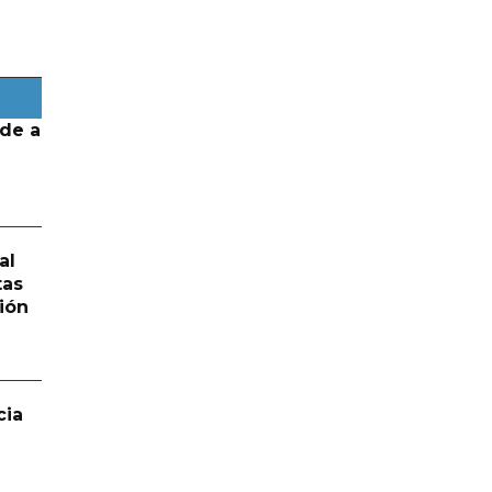
de a
al
tas
ión
cia