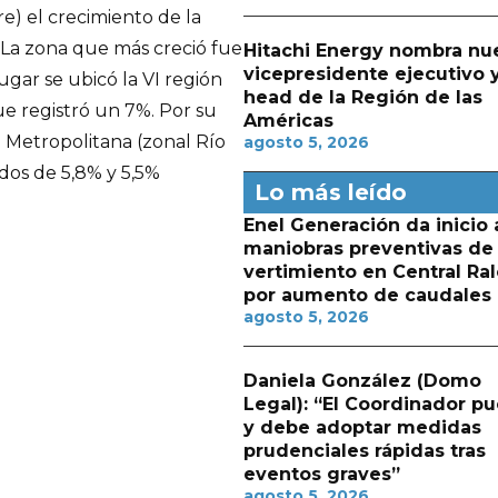
) el crecimiento de la
 La zona que más creció fue
Hitachi Energy nombra nu
vicepresidente ejecutivo 
ugar se ubicó la VI región
head de la Región de las
ue registró un 7%. Por su
Américas
ón Metropolitana (zonal Río
agosto 5, 2026
dos de 5,8% y 5,5%
Lo más leído
Enel Generación da inicio 
maniobras preventivas de
vertimiento en Central Ra
por aumento de caudales
agosto 5, 2026
Daniela González (Domo
Legal): “El Coordinador p
y debe adoptar medidas
prudenciales rápidas tras
eventos graves”
agosto 5, 2026