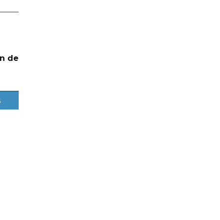
n de
s