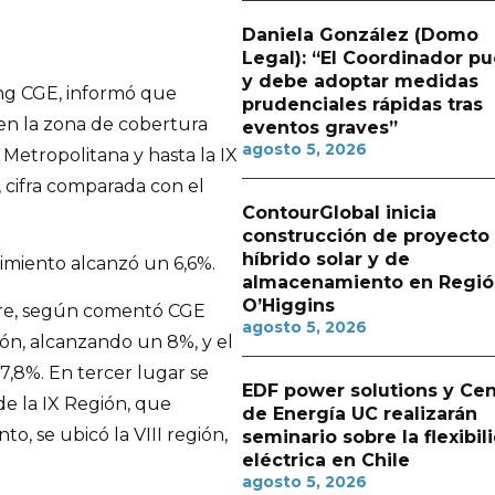
Daniela González (Domo
Legal): “El Coordinador p
y debe adoptar medidas
ing CGE, informó que
prudenciales rápidas tras
en la zona de cobertura
eventos graves”
agosto 5, 2026
Metropolitana y hasta la IX
, cifra comparada con el
ContourGlobal inicia
construcción de proyecto
híbrido solar y de
cimiento alcanzó un 6,6%.
almacenamiento en Regió
O’Higgins
bre, según comentó CGE
agosto 5, 2026
gión, alcanzando un 8%, y el
7,8%. En tercer lugar se
EDF power solutions y Cen
de la IX Región, que
de Energía UC realizarán
o, se ubicó la VIII región,
seminario sobre la flexibil
eléctrica en Chile
agosto 5, 2026